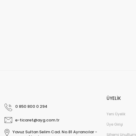
ÜYELİK
0 850 800 0 294
Yeni Üyelik
e-ticaret@ayg.com.tr
Üye Girişi
Yavuz Sultan Selim Cad. No.81 Ayrancılar -
Şifremi Unuttum