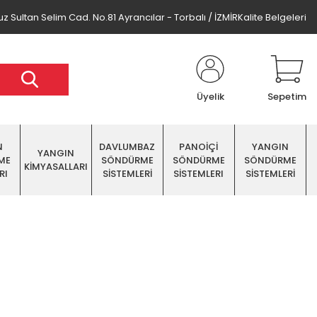
z Sultan Selim Cad. No.81 Ayrancılar - Torbalı / İZMİR
Kalite Belgeleri
Üyelik
Sepetim
N
DAVLUMBAZ
PANOİÇİ
YANGIN
YANGIN
ME
SÖNDÜRME
SÖNDÜRME
SÖNDÜRME
KİMYASALLARI
RI
SİSTEMLERİ
SİSTEMLERI
SİSTEMLERİ