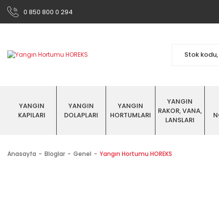
0 850 800 0 294
YANGIN
YANGIN
YANGIN
YANGIN
RAKOR, VANA,
KAPILARI
DOLAPLARI
HORTUMLARI
N
LANSLARI
Anasayfa
Bloglar
Genel
Yangın Hortumu HOREKS