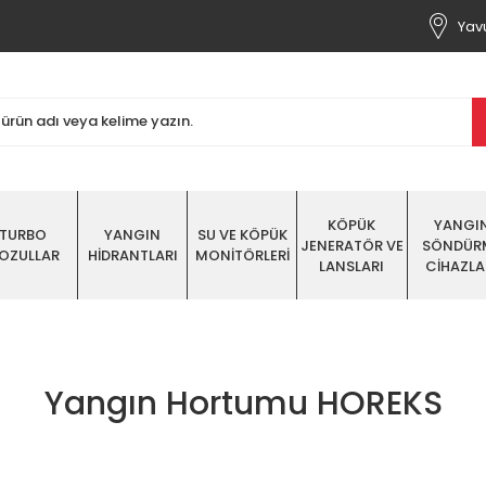
Yavu
KÖPÜK
YANGI
TURBO
YANGIN
SU VE KÖPÜK
JENERATÖR VE
SÖNDÜR
OZULLAR
HİDRANTLARI
MONİTÖRLERİ
LANSLARI
CİHAZLA
Yangın Hortumu HOREKS