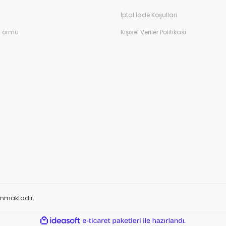
İptal İade Koşullari
 Formu
Kişisel Veriler Politikası
orunmaktadır.
ile
ideasoft
e-