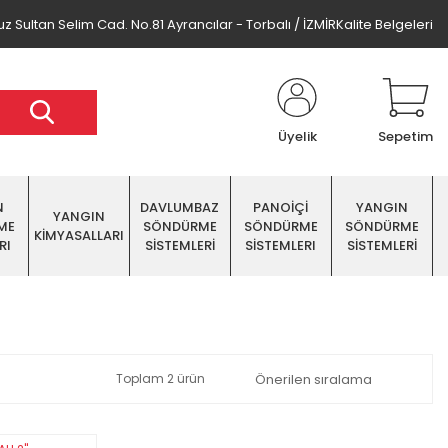
z Sultan Selim Cad. No.81 Ayrancılar - Torbalı / İZMİR
Kalite Belgeleri
Üyelik
Sepetim
N
DAVLUMBAZ
PANOİÇİ
YANGIN
YANGIN
ME
SÖNDÜRME
SÖNDÜRME
SÖNDÜRME
KİMYASALLARI
RI
SİSTEMLERİ
SİSTEMLERI
SİSTEMLERİ
Toplam 2 ürün