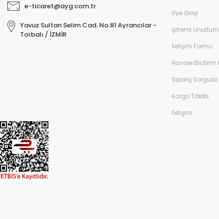
e-ticaret@ayg.com.tr
Üye Girişi
Yavuz Sultan Selim Cad. No.81 Ayrancılar -
Şifremi Unuttum
Torbalı / İZMİR
İletişim Formu
Havale Bildirim
Sipariş Sorgula
Kargo Takibi
İletişim