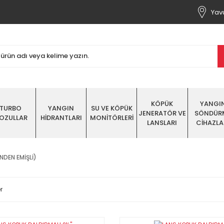
Yavu
KÖPÜK
YANGI
TURBO
YANGIN
SU VE KÖPÜK
JENERATÖR VE
SÖNDÜR
OZULLAR
HİDRANTLARI
MONİTÖRLERİ
LANSLARI
CİHAZLA
NDEN EMİŞLİ)
r