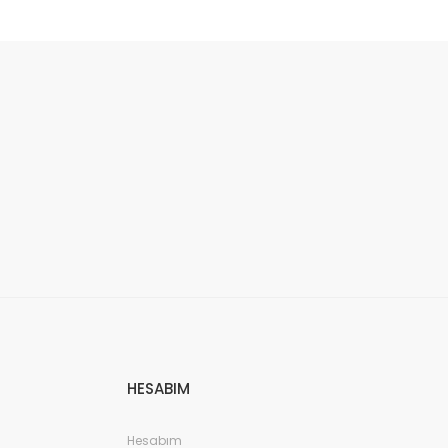
HESABIM
Hesabım