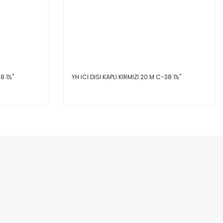
8 1½''
YH ICI DISI KAPLI KIRMIZI 20 M C-38 1½''