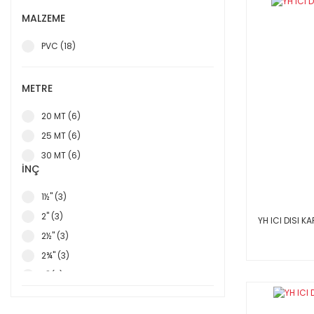
MALZEME
PVC (18)
METRE
20 MT (6)
25 MT (6)
30 MT (6)
İNÇ
1½'' (3)
2" (3)
YH ICI DISI KA
2½'' (3)
2¾'' (3)
3" (3)
4" (3)