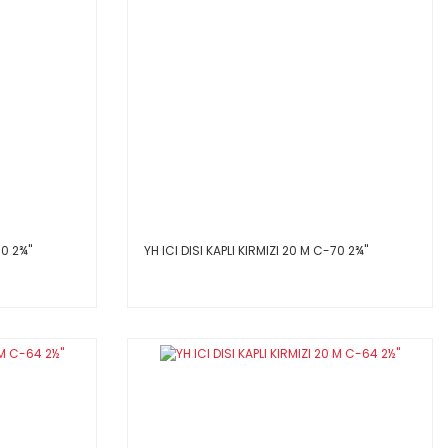
0 2¾''
YH ICI DISI KAPLI KIRMIZI 20 M C-70 2¾''