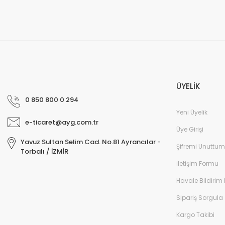
ÜYELİK
0 850 800 0 294
Yeni Üyelik
e-ticaret@ayg.com.tr
Üye Girişi
Yavuz Sultan Selim Cad. No.81 Ayrancılar -
Şifremi Unuttum
Torbalı / İZMİR
İletişim Formu
Havale Bildirim
Sipariş Sorgula
Kargo Takibi