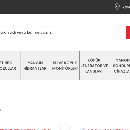
Yavu
KÖPÜK
YANGI
TURBO
YANGIN
SU VE KÖPÜK
JENERATÖR VE
SÖNDÜR
OZULLAR
HİDRANTLARI
MONİTÖRLERİ
LANSLARI
CİHAZLA
r