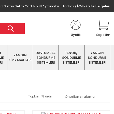
z Sultan Selim Cad. No.81 Ayrancılar - Torbalı / İZMİR
Kalite Belgeleri
Üyelik
Sepetim
N
DAVLUMBAZ
PANOİÇİ
YANGIN
YANGIN
ME
SÖNDÜRME
SÖNDÜRME
SÖNDÜRME
KİMYASALLARI
RI
SİSTEMLERİ
SİSTEMLERI
SİSTEMLERİ
Toplam 18 ürün