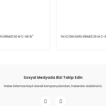
PLI KIRMIZI 30 M C-38 1½''
YH ICI DISI KAPLI KIRMIZI 25 M C-3
Sosyal Medyada Bizi Takip Edin
Haber listemize kayıt olarak kampanyalardan, haberdar olabilirsiniz.