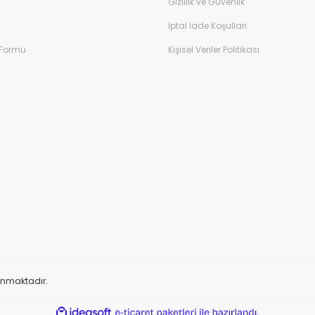
Gizlilik ve Güvenlik
İptal İade Koşullari
 Formu
Kişisel Veriler Politikası
orunmaktadır.
ile
ideasoft
e-