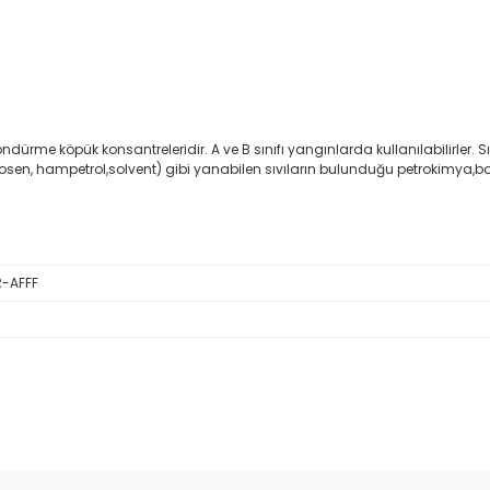
ndürme köpük konsantreleridir. A ve B sınıfı yangınlarda kullanılabilirler. Sı
t, kerosen, hampetrol,solvent) gibi yanabilen sıvıların bulunduğu petrokim
R-AFFF