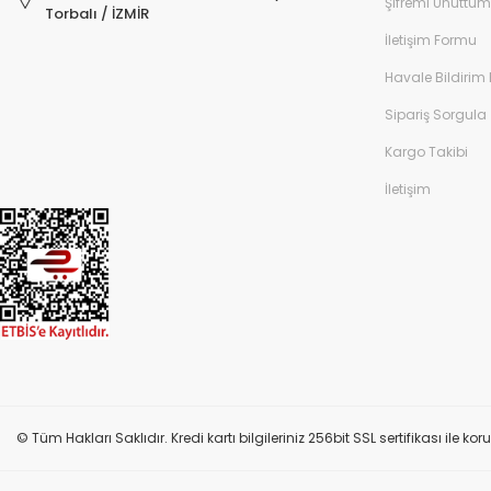
Şifremi Unuttum
Torbalı / İZMİR
İletişim Formu
Havale Bildirim
Sipariş Sorgula
Kargo Takibi
İletişim
© Tüm Hakları Saklıdır. Kredi kartı bilgileriniz 256bit SSL sertifikası ile k