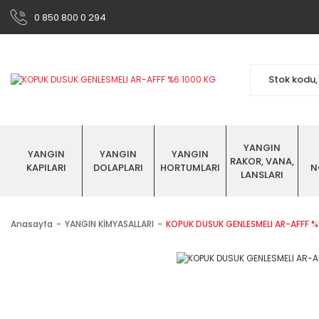
0 850 800 0 294
YANGIN
YANGIN
YANGIN
YANGIN
RAKOR, VANA,
KAPILARI
DOLAPLARI
HORTUMLARI
N
LANSLARI
Anasayfa
YANGIN KİMYASALLARI
KOPUK DUSUK GENLESMELI AR-AFFF %