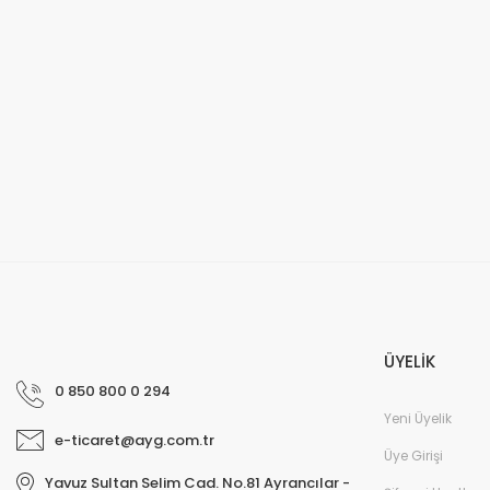
ÜYELİK
0 850 800 0 294
Yeni Üyelik
e-ticaret@ayg.com.tr
Üye Girişi
Yavuz Sultan Selim Cad. No.81 Ayrancılar -