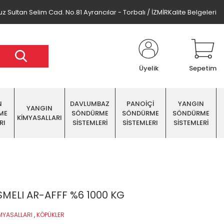
z Sultan Selim Cad. No.81 Ayrancılar - Torbalı / İZMİR
Kalite Belgeleri
Üyelik
Sepetim
N
DAVLUMBAZ
PANOİÇİ
YANGIN
YANGIN
ME
SÖNDÜRME
SÖNDÜRME
SÖNDÜRME
KİMYASALLARI
RI
SİSTEMLERİ
SİSTEMLERI
SİSTEMLERİ
MELI AR-AFFF %6 1000 KG
MYASALLARI
,
KÖPÜKLER