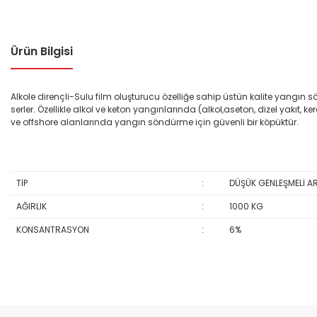
Ürün Bilgisi
Alkole dirençli-Sulu film oluşturucu özelliğe sahip üstün kalite yangın sö
serler. Özellikle alkol ve keton yangınlarında (alkol,aseton, dizel yakı
ve offshore alanlarında yangın söndürme için güvenli bir köpüktür.
TİP
:
DÜŞÜK GENLEŞMELİ A
AĞIRLIK
:
1000 KG
KONSANTRASYON
:
6%