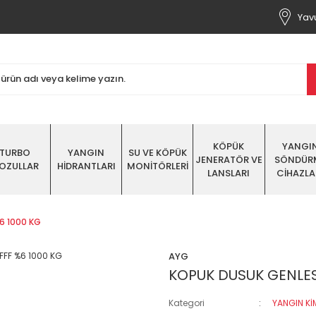
Yavu
KÖPÜK
YANGI
TURBO
YANGIN
SU VE KÖPÜK
JENERATÖR VE
SÖNDÜR
OZULLAR
HİDRANTLARI
MONİTÖRLERİ
LANSLARI
CİHAZLA
6 1000 KG
AYG
KOPUK DUSUK GENLES
Kategori
YANGIN Kİ