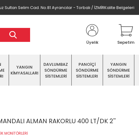
z Sultan Selim Cad. No.81 Ayrancılar - Torbalı / İZMİR
Kalite Belgeleri
Üyelik
Sepetim
N
DAVLUMBAZ
PANOİÇİ
YANGIN
YANGIN
ME
SÖNDÜRME
SÖNDÜRME
SÖNDÜRME
KİMYASALLARI
RI
SİSTEMLERİ
SİSTEMLERI
SİSTEMLERİ
ANDALI ALMAN RAKORLU 400 LT/DK 2''
ÜK MONİTÖRLERİ