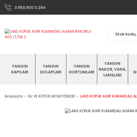
0 850 800 0 294
YANGIN
YANGIN
YANGIN
YANGIN
RAKOR, VANA,
KAPILARI
DOLAPLARI
HORTUMLARI
N
LANSLARI
Anasayfa
SU VE KÖPÜK MONİTÖRLERİ
LANS KOPUK AGIR KUMANDALI AL