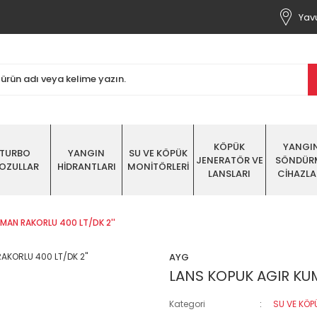
Yavu
KÖPÜK
YANGI
TURBO
YANGIN
SU VE KÖPÜK
JENERATÖR VE
SÖNDÜR
OZULLAR
HİDRANTLARI
MONİTÖRLERİ
LANSLARI
CİHAZLA
MAN RAKORLU 400 LT/DK 2''
AYG
LANS KOPUK AGIR KUM
Kategori
SU VE KÖP