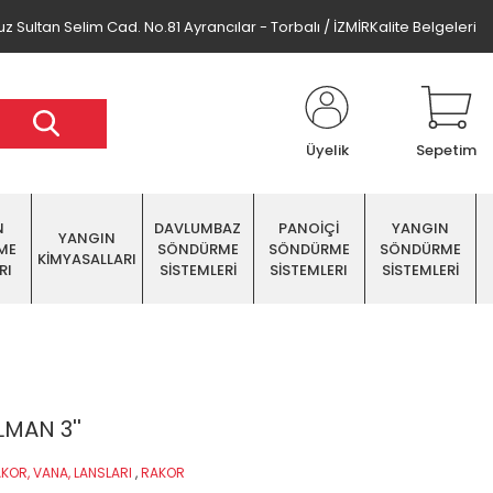
z Sultan Selim Cad. No.81 Ayrancılar - Torbalı / İZMİR
Kalite Belgeleri
Üyelik
Sepetim
N
DAVLUMBAZ
PANOİÇİ
YANGIN
YANGIN
ME
SÖNDÜRME
SÖNDÜRME
SÖNDÜRME
KİMYASALLARI
RI
SİSTEMLERİ
SİSTEMLERI
SİSTEMLERİ
MAN 3''
KOR, VANA, LANSLARI
,
RAKOR