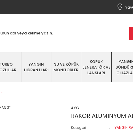
Yavu
KÖPÜK
YANGI
TURBO
YANGIN
SU VE KÖPÜK
JENERATÖR VE
SÖNDÜR
OZULLAR
HİDRANTLARI
MONİTÖRLERİ
LANSLARI
CİHAZLA
''
AYG
RAKOR ALUMINYUM AL
Kategori
YANGIN RA