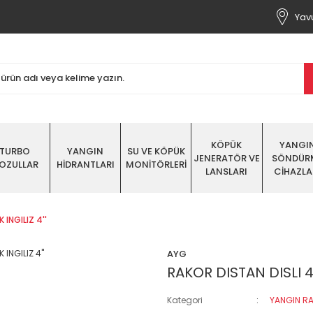
Yavu
KÖPÜK
YANGI
TURBO
YANGIN
SU VE KÖPÜK
JENERATÖR VE
SÖNDÜR
OZULLAR
HİDRANTLARI
MONİTÖRLERİ
LANSLARI
CİHAZLA
 INGILIZ 4''
AYG
RAKOR DISTAN DISLI 4 
Kategori
YANGIN RA