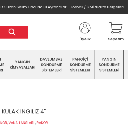
z Sultan Selim Cad. No.81 Ayrancılar - Torbalı / İZMİR
Kalite Belgeleri
Üyelik
Sepetim
N
DAVLUMBAZ
PANOİÇİ
YANGIN
YANGIN
ME
SÖNDÜRME
SÖNDÜRME
SÖNDÜRME
KİMYASALLARI
RI
SİSTEMLERİ
SİSTEMLERI
SİSTEMLERİ
KULAK INGILIZ 4''
KOR, VANA, LANSLARI
,
RAKOR