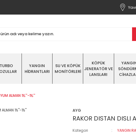
Yavu
KÖPÜK
YANGI
TURBO
YANGIN
SU VE KÖPÜK
JENERATÖR VE
SÖNDÜR
OZULLAR
HİDRANTLARI
MONİTÖRLERİ
LANSLARI
CİHAZLA
YUM ALMAN 1½''-1½''
AYG
RAKOR DISTAN DISLI 
Kategori
YANGIN RA