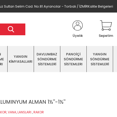
z Sultan Selim Cad. No.81 Ayrancılar - Torbalı / İZMİR
Kalite Belgeleri
Üyelik
Sepetim
N
DAVLUMBAZ
PANOİÇİ
YANGIN
YANGIN
ME
SÖNDÜRME
SÖNDÜRME
SÖNDÜRME
KİMYASALLARI
RI
SİSTEMLERİ
SİSTEMLERI
SİSTEMLERİ
ALUMINYUM ALMAN 1½''-1½''
KOR, VANA, LANSLARI
,
RAKOR