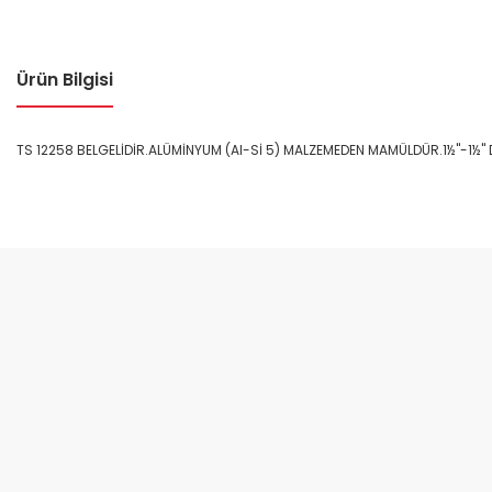
Ürün Bilgisi
TS 12258 BELGELİDİR.ALÜMİNYUM (Al-Sİ 5) MALZEMEDEN MAMÜLDÜR.1½"-1½" 