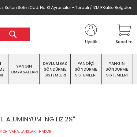
z Sultan Selim Cad. No.81 Ayrancılar - Torbalı / İZMİR
Kalite Belgeleri
Üyelik
Sepetim
N
DAVLUMBAZ
PANOİÇİ
YANGIN
YANGIN
ME
SÖNDÜRME
SÖNDÜRME
SÖNDÜRME
KİMYASALLARI
RI
SİSTEMLERİ
SİSTEMLERI
SİSTEMLERİ
I ALUMINYUM INGILIZ 2½''
KOR, VANA, LANSLARI
,
RAKOR