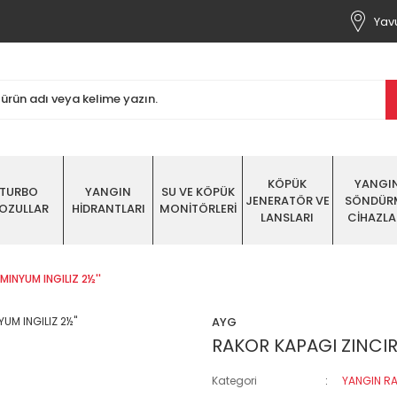
Yavu
KÖPÜK
YANGI
TURBO
YANGIN
SU VE KÖPÜK
JENERATÖR VE
SÖNDÜR
OZULLAR
HİDRANTLARI
MONİTÖRLERİ
LANSLARI
CİHAZLA
MINYUM INGILIZ 2½''
AYG
RAKOR KAPAGI ZINCIRL
Kategori
YANGIN RA