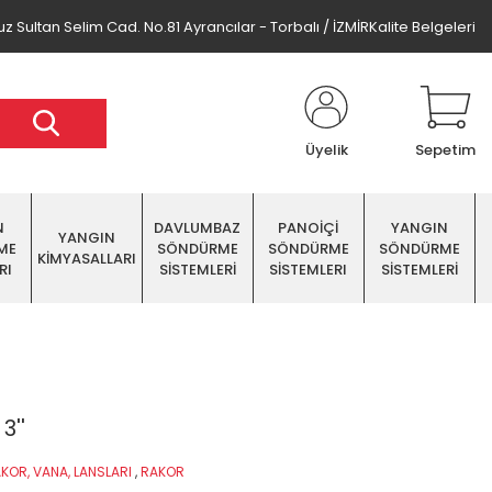
z Sultan Selim Cad. No.81 Ayrancılar - Torbalı / İZMİR
Kalite Belgeleri
Üyelik
Sepetim
N
DAVLUMBAZ
PANOİÇİ
YANGIN
YANGIN
ME
SÖNDÜRME
SÖNDÜRME
SÖNDÜRME
KİMYASALLARI
RI
SİSTEMLERİ
SİSTEMLERI
SİSTEMLERİ
3''
KOR, VANA, LANSLARI
,
RAKOR