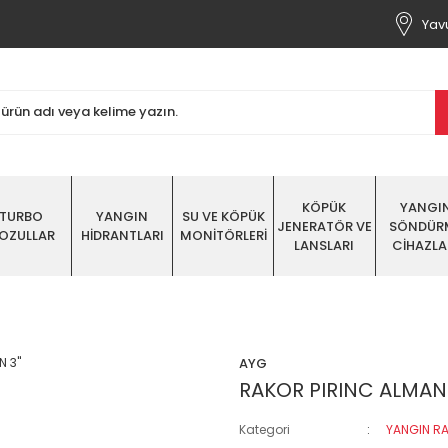
Yavu
KÖPÜK
YANGI
TURBO
YANGIN
SU VE KÖPÜK
JENERATÖR VE
SÖNDÜR
OZULLAR
HİDRANTLARI
MONİTÖRLERİ
LANSLARI
CİHAZLA
AYG
RAKOR PIRINC ALMAN 
Kategori
YANGIN RA