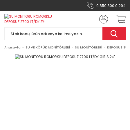
0 850 800 0 294
Anasayfa
SU VE KÖPÜK MONİTÖRLERİ
SU MONİTÖRLERİ
DEPOSUZ SU