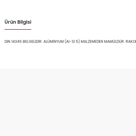
Ürün Bilgisi
DIN 14345 BELGELİDİR. ALÜMİNYUM (Al-Sİ 5) MALZEMEDEN MAMÜLDÜR. RAKORLU