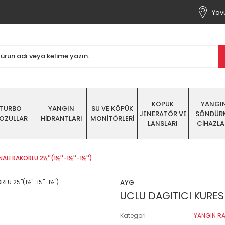
Yavu
KÖPÜK
YANGI
TURBO
YANGIN
SU VE KÖPÜK
JENERATÖR VE
SÖNDÜR
OZULLAR
HİDRANTLARI
MONİTÖRLERİ
LANSLARI
CİHAZLA
LI RAKORLU 2½''(1½''-1½''-1½'')
AYG
UCLU DAGITICI KURESEL
Kategori
YANGIN RA