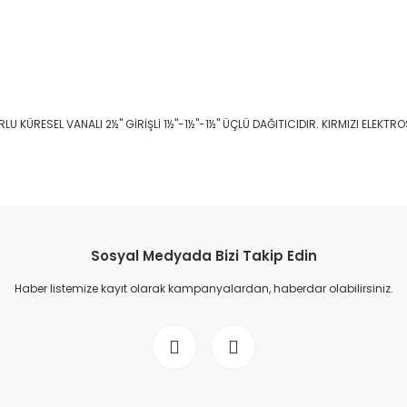
 KÜRESEL VANALI 2½" GİRİŞLİ 1½"-1½"-1½" ÜÇLÜ DAĞITICIDIR. KIRMIZI ELEKTRO
Sosyal Medyada Bizi Takip Edin
Haber listemize kayıt olarak kampanyalardan, haberdar olabilirsiniz.