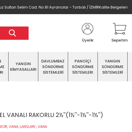
z Sultan Selim Cad. No.81 Ayrancılar - Torbalı / İZMİR
Kalite Belgeleri
Üyelik
Sepetim
N
DAVLUMBAZ
PANOİÇİ
YANGIN
YANGIN
ME
SÖNDÜRME
SÖNDÜRME
SÖNDÜRME
KİMYASALLARI
RI
SİSTEMLERİ
SİSTEMLERI
SİSTEMLERİ
 VANALI RAKORLU 2½''(1½''-1½''-1½'')
KOR, VANA, LANSLARI
,
VANA