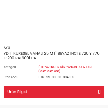
AYG
YD 1'' KURESEL VANALI 25 M 1'' BEYAZ INCI E:720 Y:770
D:200 RAL9001 PA
Kategori
1" BEYAZ İNCİ SERİSİ YANGIN DOLAPLARI
(750*750*200)
Stok Kodu
1-02-99-99-00-0040-U
Ürün Bilgisi