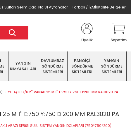
z Sultan Selim Cad. No.81 Ayrancılar - Torbalı / İZMİR
Kalite Belgeleri
Üyelik
Sepetim
N
DAVLUMBAZ
PANOİÇİ
YANGIN
YANGIN
ME
SÖNDÜRME
SÖNDÜRME
SÖNDÜRME
KİMYASALLARI
RI
SİSTEMLERİ
SİSTEMLERI
SİSTEMLERİ
0)
YD A/C C/K 2'' VANALI 25 M 1'' E:750 Y:750 D:200 MM RAL3020 PA
 25 M 1'' E:750 Y:750 D:200 MM RAL3020 PA
PAKLI ARAZİ SERİSİ SULU SİSTEM YANGIN DOLAPLARI (750*750*200)