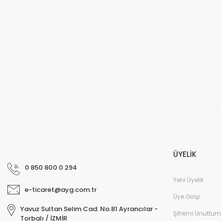
ÜYELİK
0 850 800 0 294
Yeni Üyelik
e-ticaret@ayg.com.tr
Üye Girişi
Yavuz Sultan Selim Cad. No.81 Ayrancılar -
Şifremi Unuttum
Torbalı / İZMİR