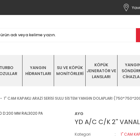
Yavu
KÖPÜK
YANGI
TURBO
YANGIN
SU VE KÖPÜK
JENERATÖR VE
SÖNDÜR
OZULLAR
HİDRANTLARI
MONİTÖRLERİ
LANSLARI
CİHAZLA
1" CAM KAPAKLI ARAZİ SERİSİ SULU SİSTEM YANGIN DOLAPLARI (750*750*20
AYG
YD A/C C/K 2'' VANALI
Kategori
1" CAM KA