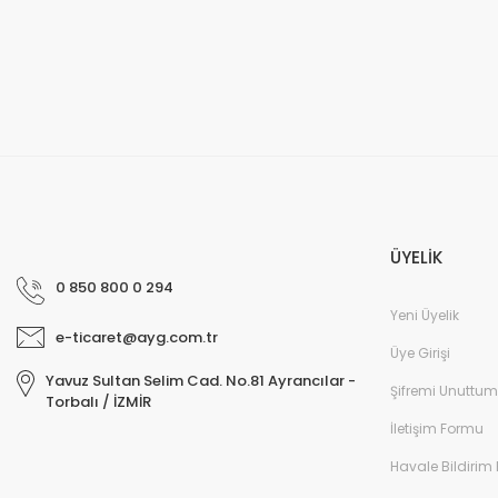
ÜYELİK
0 850 800 0 294
Yeni Üyelik
e-ticaret@ayg.com.tr
Üye Girişi
Yavuz Sultan Selim Cad. No.81 Ayrancılar -
Şifremi Unuttum
Torbalı / İZMİR
İletişim Formu
Havale Bildirim