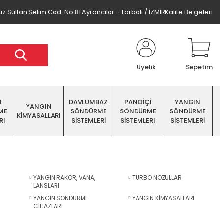
z Sultan Selim Cad. No.81 Ayrancılar - Torbalı / İZMİR
Kalite Belgeleri
Üyelik
Sepetim
N
DAVLUMBAZ
PANOİÇİ
YANGIN
YANGIN
ME
SÖNDÜRME
SÖNDÜRME
SÖNDÜRME
KİMYASALLARI
RI
SİSTEMLERİ
SİSTEMLERI
SİSTEMLERİ
YANGIN RAKOR, VANA,
TURBO NOZULLAR
LANSLARI
YANGIN SÖNDÜRME
YANGIN KİMYASALLARI
CİHAZLARI