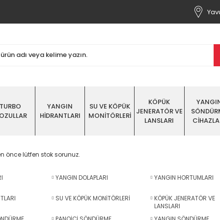
Yavu
KÖPÜK
YANGI
TURBO
YANGIN
SU VE KÖPÜK
JENERATÖR VE
SÖNDÜR
OZULLAR
HİDRANTLARI
MONİTÖRLERİ
LANSLARI
CİHAZLA
n önce lütfen stok sorunuz.
I
YANGIN DOLAPLARI
YANGIN HORTUMLARI
TLARI
SU VE KÖPÜK MONİTÖRLERİ
KÖPÜK JENERATÖR VE
LANSLARI
ÖNDÜRME
PANOİÇİ SÖNDÜRME
YANGIN SÖNDÜRME