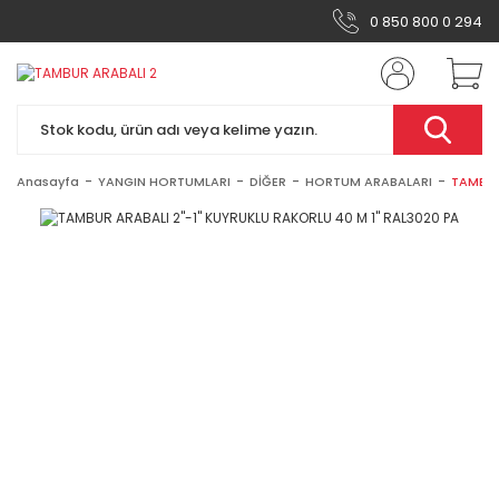
0 850 800 0 294
Anasayfa
YANGIN HORTUMLARI
DİĞER
HORTUM ARABALARI
TAMBUR 