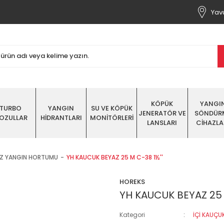
Yavu
KÖPÜK
YANGI
TURBO
YANGIN
SU VE KÖPÜK
JENERATÖR VE
SÖNDÜR
OZULLAR
HİDRANTLARI
MONİTÖRLERİ
LANSLARI
CİHAZLA
AZ YANGIN HORTUMU
YH KAUCUK BEYAZ 25 M C-38 1½''
HOREKS
YH KAUCUK BEYAZ 25 
Kategori
İÇİ KAUÇU