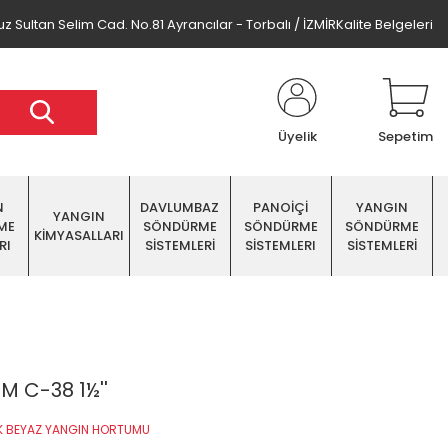
z Sultan Selim Cad. No.81 Ayrancılar - Torbalı / İZMİR
Kalite Belgeleri
Üyelik
Sepetim
N
DAVLUMBAZ
PANOİÇİ
YANGIN
YANGIN
ME
SÖNDÜRME
SÖNDÜRME
SÖNDÜRME
KİMYASALLARI
RI
SİSTEMLERİ
SİSTEMLERI
SİSTEMLERİ
M C-38 1½''
K BEYAZ YANGIN HORTUMU