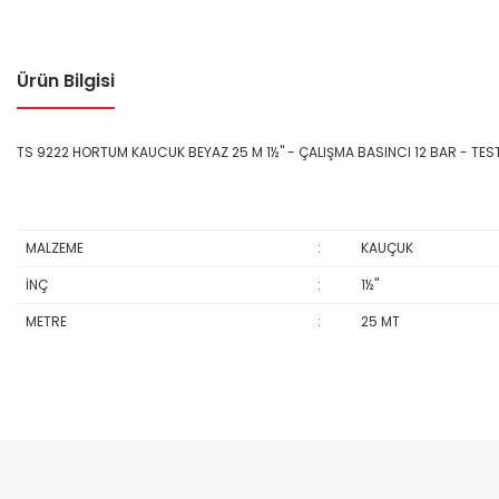
Ürün Bilgisi
TS 9222 HORTUM KAUCUK BEYAZ 25 M 1½" - ÇALIŞMA BASINCI 12 BAR - TES
MALZEME
:
KAUÇUK
İNÇ
:
1½''
METRE
:
25 MT