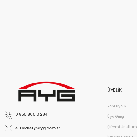
ÜYELİK
Yeni Üyelik
0 850 800 0 294
Üye Girişi
Şifremi Unuttum
e-ticaret@ayg.com.tr