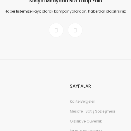
Sosyal Medyada Bizi Takip Edin
Haber listemize kayıt olarak kampanyalardan, haberdar olabilirsiniz.
SAYFALAR
Kalite Belgeleri
Mesafeli Satış Sözleşmesi
Gizlilik ve Güvenlik