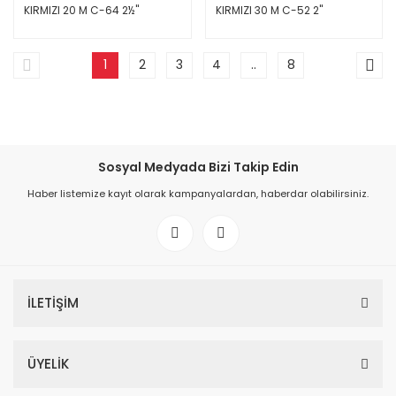
KIRMIZI 20 M C-64 2½''
KIRMIZI 30 M C-52 2''
1
2
3
4
..
8
Sosyal Medyada Bizi Takip Edin
Haber listemize kayıt olarak kampanyalardan, haberdar olabilirsiniz.
İLETİŞİM
ÜYELİK