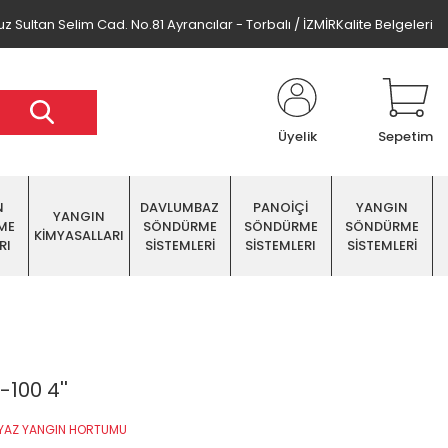
z Sultan Selim Cad. No.81 Ayrancılar - Torbalı / İZMİR
Kalite Belgeleri
Üyelik
Sepetim
N
DAVLUMBAZ
PANOİÇİ
YANGIN
YANGIN
ME
SÖNDÜRME
SÖNDÜRME
SÖNDÜRME
KİMYASALLARI
RI
SİSTEMLERİ
SİSTEMLERI
SİSTEMLERİ
100 4''
EYAZ YANGIN HORTUMU