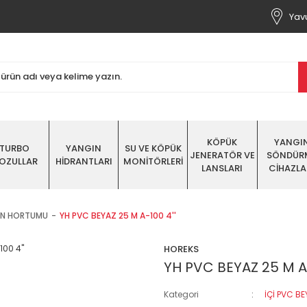
Yavu
KÖPÜK
YANGI
TURBO
YANGIN
SU VE KÖPÜK
JENERATÖR VE
SÖNDÜR
OZULLAR
HİDRANTLARI
MONİTÖRLERİ
LANSLARI
CİHAZLA
GIN HORTUMU
YH PVC BEYAZ 25 M A-100 4''
HOREKS
YH PVC BEYAZ 25 M A-
Kategori
İÇİ PVC B