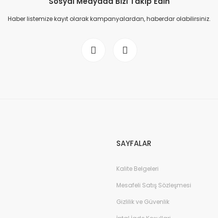
Sosyal Medyada Bizi Takip Edin
Haber listemize kayıt olarak kampanyalardan, haberdar olabilirsiniz.
SAYFALAR
Kalite Belgeleri
Mesafeli Satış Sözleşmesi
Gizlilik ve Güvenlik