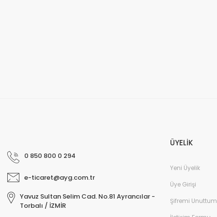
ÜYELİK
0 850 800 0 294
Yeni Üyelik
e-ticaret@ayg.com.tr
Üye Girişi
Yavuz Sultan Selim Cad. No.81 Ayrancılar -
Şifremi Unuttum
Torbalı / İZMİR