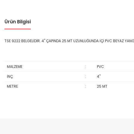
Ürün Bilgisi
TSE 9222 BELGELİDİR. 4" ÇAPINDA 25 MT UZUNLUĞUNDA İÇİ PVC BEYAZ YAN
MALZEME
:
PVC
İNÇ
:
4"
METRE
:
25 MT