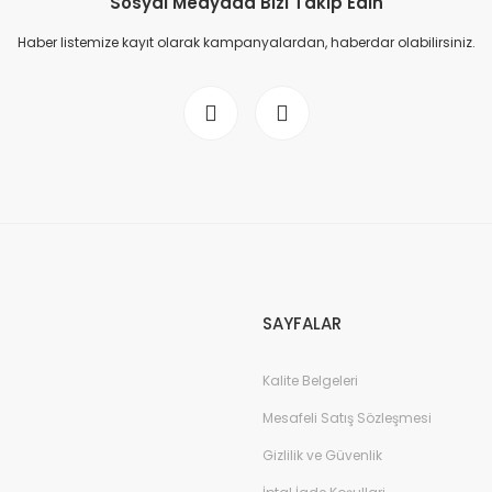
Sosyal Medyada Bizi Takip Edin
Haber listemize kayıt olarak kampanyalardan, haberdar olabilirsiniz.
SAYFALAR
Kalite Belgeleri
Mesafeli Satış Sözleşmesi
Gizlilik ve Güvenlik