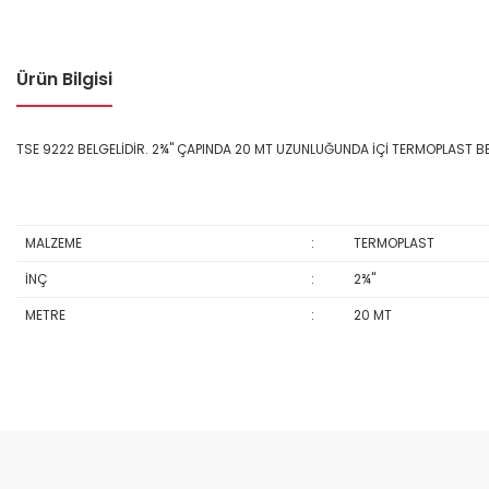
Ürün Bilgisi
TSE 9222 BELGELİDİR. 2¾" ÇAPINDA 20 MT UZUNLUĞUNDA İÇİ TERMOPLAST B
MALZEME
:
TERMOPLAST
İNÇ
:
2¾''
METRE
:
20 MT