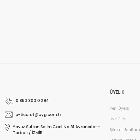
ÜYELİK
0 850 800 0 294
Yeni Üyelik
e-ticaret@ayg.com.tr
Üye Girişi
Yavuz Sultan Selim Cad. No.81 Ayrancılar -
Şifremi Unuttum
Torbalı / İZMİR