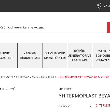
Yavu
KÖPÜK
YANGI
TURBO
YANGIN
SU VE KÖPÜK
JENERATÖR VE
SÖNDÜR
OZULLAR
HİDRANTLARI
MONİTÖRLERİ
LANSLARI
CİHAZLA
İ TERMOPLAST BEYAZ YANGIN HORTUMU
YH TERMOPLAST BEYAZ 20 M C-70 
HOREKS
YH TERMOPLAST BEYAZ
Kategori
İÇİ TERMO