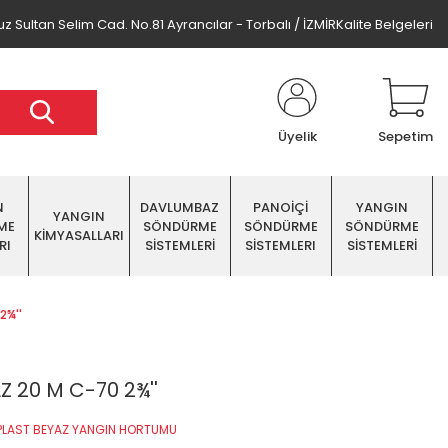
z Sultan Selim Cad. No.81 Ayrancılar - Torbalı / İZMİR
Kalite Belgeleri
Üyelik
Sepetim
N
DAVLUMBAZ
PANOİÇİ
YANGIN
YANGIN
ME
SÖNDÜRME
SÖNDÜRME
SÖNDÜRME
KİMYASALLARI
RI
SİSTEMLERİ
SİSTEMLERI
SİSTEMLERİ
2¾''
 20 M C-70 2¾''
PLAST BEYAZ YANGIN HORTUMU