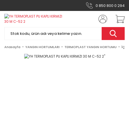
0 850 800 0 294
Anasayfa
YANGIN HORTUMLARI
TERMOPLAST YANGIN HORTUMU
İÇİ 