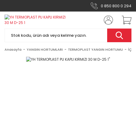
0 850 800 0 294
Anasayfa
YANGIN HORTUMLARI
TERMOPLAST YANGIN HORTUMU
İÇİ 