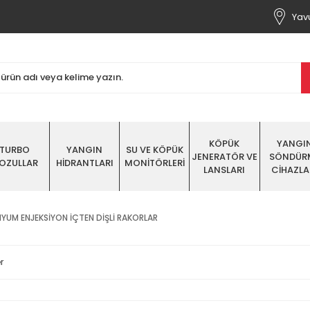
Yavu
KÖPÜK
YANGI
TURBO
YANGIN
SU VE KÖPÜK
JENERATÖR VE
SÖNDÜR
OZULLAR
HİDRANTLARI
MONİTÖRLERİ
LANSLARI
CİHAZLA
NYUM ENJEKSİYON İÇTEN DİŞLİ RAKORLAR
r