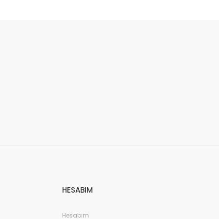
HESABIM
Hesabım