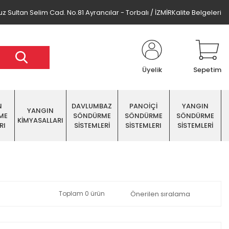
z Sultan Selim Cad. No.81 Ayrancılar - Torbalı / İZMİR
Kalite Belgeleri
Üyelik
Sepetim
N
DAVLUMBAZ
PANOİÇİ
YANGIN
YANGIN
ME
SÖNDÜRME
SÖNDÜRME
SÖNDÜRME
KİMYASALLARI
RI
SİSTEMLERİ
SİSTEMLERI
SİSTEMLERİ
Toplam 0 ürün