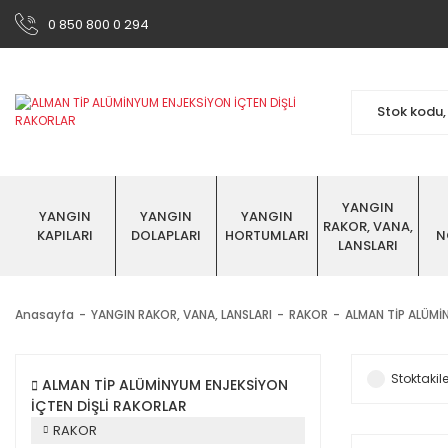
0 850 800 0 294
YANGIN
YANGIN
YANGIN
YANGIN
RAKOR, VANA,
KAPILARI
DOLAPLARI
HORTUMLARI
N
LANSLARI
Anasayfa
YANGIN RAKOR, VANA, LANSLARI
RAKOR
ALMAN TİP ALÜMİ
Stoktakile
ALMAN TİP ALÜMİNYUM ENJEKSİYON
İÇTEN DİŞLİ RAKORLAR
RAKOR