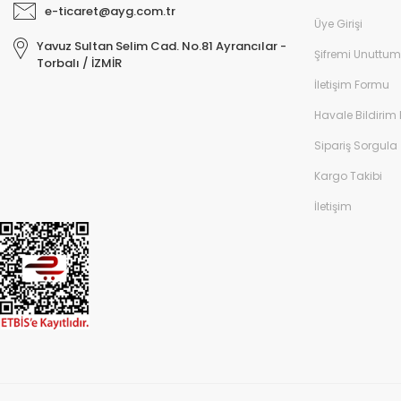
e-ticaret@ayg.com.tr
Üye Girişi
Yavuz Sultan Selim Cad. No.81 Ayrancılar -
Şifremi Unuttum
Torbalı / İZMİR
İletişim Formu
Havale Bildirim
Sipariş Sorgula
Kargo Takibi
İletişim