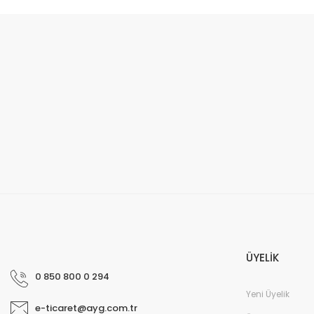
ÜYELİK
0 850 800 0 294
Yeni Üyelik
e-ticaret@ayg.com.tr