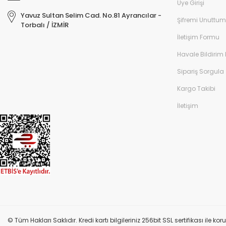
Üye Girişi
Yavuz Sultan Selim Cad. No.81 Ayrancılar -
Şifremi Unuttum
Torbalı / İZMİR
İletişim Formu
Havale Bildirim
Sipariş Sorgula
Kargo Takibi
İletişim
© Tüm Hakları Saklıdır. Kredi kartı bilgileriniz 256bit SSL sertifikası ile k