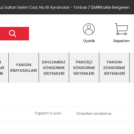
z Sultan Selim Cad. No.81 Ayrancılar - Torbalı / İZMİR
Kalite Belgeleri
Üyelik
Sepetim
N
DAVLUMBAZ
PANOİÇİ
YANGIN
YANGIN
ME
SÖNDÜRME
SÖNDÜRME
SÖNDÜRME
KİMYASALLARI
RI
SİSTEMLERİ
SİSTEMLERI
SİSTEMLERİ
Toplam 0 ürün