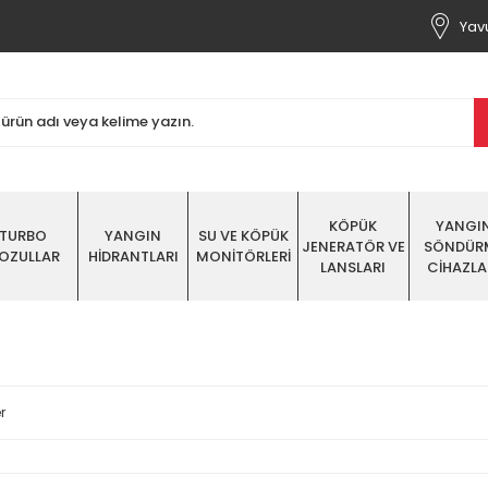
Yavu
KÖPÜK
YANGI
TURBO
YANGIN
SU VE KÖPÜK
JENERATÖR VE
SÖNDÜR
OZULLAR
HİDRANTLARI
MONİTÖRLERİ
LANSLARI
CİHAZLA
r