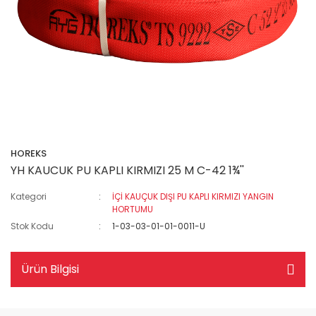
HOREKS
YH KAUCUK PU KAPLI KIRMIZI 25 M C-42 1¾''
Kategori
İÇİ KAUÇUK DIŞI PU KAPLI KIRMIZI YANGIN
HORTUMU
Stok Kodu
1-03-03-01-01-0011-U
Ürün Bilgisi